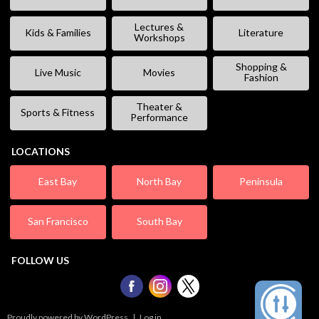
Lectures &
Kids & Families
Literature
Workshops
Shopping &
Live Music
Movies
Fashion
Theater &
Sports & Fitness
Performance
LOCATIONS
East Bay
North Bay
Peninsula
San Francisco
South Bay
FOLLOW US
Proudly powered by WordPress
|
Log in