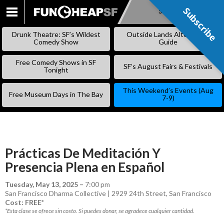
Subscribe
Subscribe
SKIP
TO
Drunk Theatre: SF’s Wildest
Outside Lands Alternative
CONTENT
Comedy Show
Guide
Free Comedy Shows in SF
SF’s August Fairs & Festivals
Tonight
This Weekend’s Events (Aug
Free Museum Days in The Bay
7-9)
Prácticas De Meditación Y
Presencia Plena en Español
Tuesday, May 13, 2025
–
7:00 pm
San Francisco Dharma Collective | 2929 24th Street, San Francisco
Cost: FREE*
*Esta clase se ofrece sin costo. Si puedes donar, se agradece cualquier cantidad.