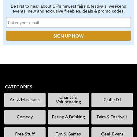
Be first to hear about SF's newest fairs & festivals, weekend
events, new and exclusive freebies, deals & promo codes.
CATEGORIES
Charity &
Art & Museums
Club / DJ
Volunteering
Comedy
Eating & Drinking
Fairs & Festivals
Free Stuff
Fun & Games
Geek Event